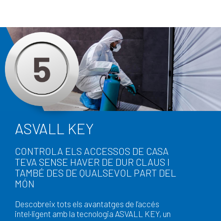
ASVALL KEY
CONTROLA ELS ACCESSOS DE CASA
TEVA SENSE HAVER DE DUR CLAUS I
TAMBÉ DES DE QUALSEVOL PART DEL
MÓN
Descobreix tots els avantatges de l’accés
intel·ligent amb la tecnologia ASVALL KEY, un